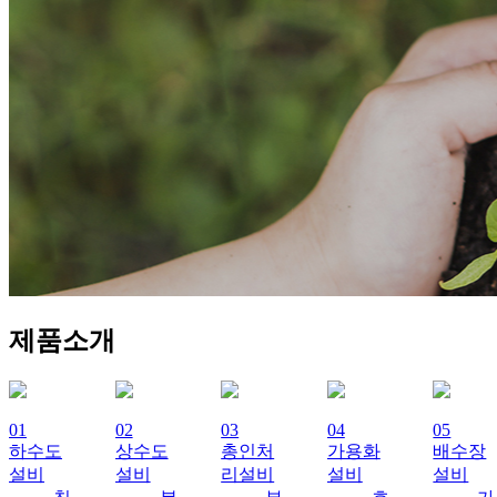
제품소개
01
02
03
04
05
하수도
상수도
총인처
가용화
배수장
설비
설비
리설비
설비
설비