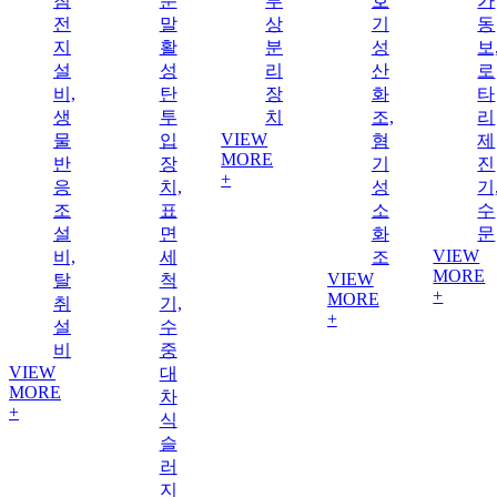
침
분
부
호
가
전
말
상
기
동
지
활
분
성
보
설
성
리
산
로
비,
탄
장
화
타
생
투
치
조,
리
VIEW
물
입
혐
제
MORE
반
장
기
진
+
응
치,
성
기
조
표
소
수
설
면
화
문
VIEW
비,
세
조
MORE
VIEW
탈
척
+
MORE
취
기,
+
설
수
비
중
VIEW
대
MORE
차
+
식
슬
러
지