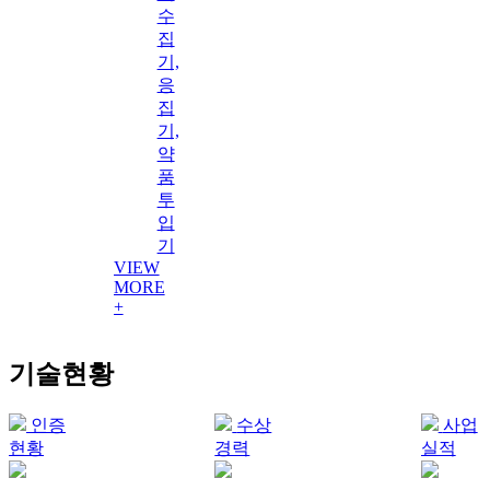
수
집
기,
응
집
기,
약
품
투
입
기
VIEW
MORE
+
기술현황
인증
수상
사업
현황
경력
실적