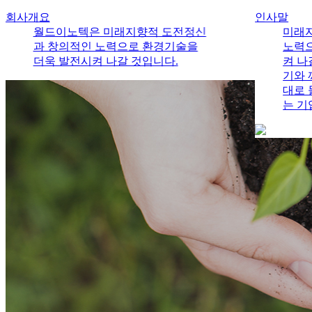
회사개요
인사말
월드이노텍은 미래지향적 도전정신
미래
과 창의적인 노력으로 환경기술을
노력
더욱 발전시켜 나갈 것입니다.
켜 나
기와 
대로 
는 기