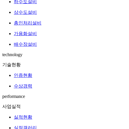
하수도설비
상수도설비
총인처리설비
가용화설비
배수장설비
technology
기술현황
인증현황
수상경력
performance
사업실적
실적현황
실적갤러리