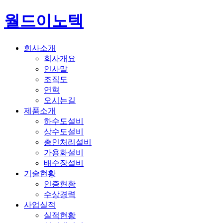
월드이노텍
회사소개
회사개요
인사말
조직도
연혁
오시는길
제품소개
하수도설비
상수도설비
총인처리설비
가용화설비
배수장설비
기술현황
인증현황
수상경력
사업실적
실적현황